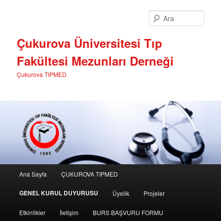
Birincil
içeriğe
Ara
geç
Çukurova Üniversitesi Tıp
Fakültesi Mezunları Derneği
Çukurova TIPMED
Ana
Ana Sayfa
ÇUKUROVA TIPMED
menü
GENEL KURUL DUYURUSU
Üyelik
Projeler
Etkinlikler
İletişim
BURS BAŞVURU FORMU